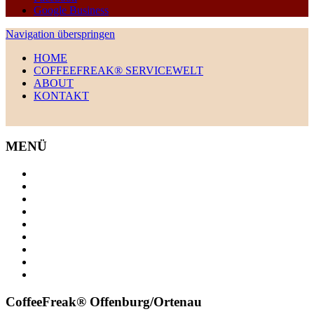
Google Business
Navigation überspringen
HOME
COFFEEFREAK® SERVICEWELT
ABOUT
KONTAKT
MENÜ
HOME
COFFEEFREAK SERVICEWELT
AUTOMATENSERVICE
GERÄTEPORTFOLIO
KASSENSYSTEM
BEZAHLSYSTEME
FÜLLPRODUKTE
ABOUT
KONTAKT
CoffeeFreak® Offenburg/Ortenau