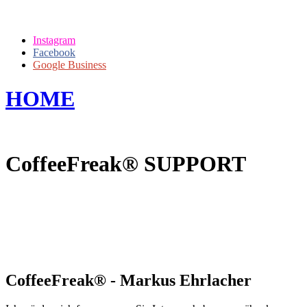
Instagram
Facebook
Google Business
HOME
/ COFFEEFREAK®
SUPPORT
CoffeeFreak® SUPPORT
Bitte nutzen Sie für eine Supportanfrage
den Button in der rechten unteren Ecke.
Vielen Dank!
CoffeeFreak® - Markus Ehrlacher