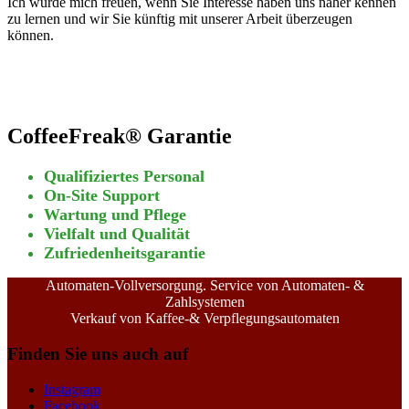
Ich würde mich freuen, wenn Sie Interesse haben uns näher kennen
zu lernen und wir Sie künftig mit unserer Arbeit überzeugen
können.
CoffeeFreak® Garantie
Qualifiziertes Personal
On-Site Support
Wartung und Pflege
Vielfalt und Qualität
Zufriedenheitsgarantie
Automaten-Vollversorgung. Service von Automaten- &
Zahlsystemen
Verkauf von Kaffee-& Verpflegungsautomaten
Finden Sie uns auch auf
Instagram
Facebook