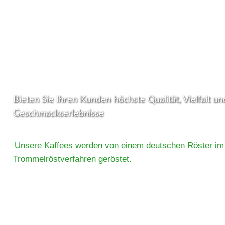
CoffeeFreak® Füllprodukte
Revolutionieren Sie Ihre Vending Masc
erstklassigen Füllprodukten!
Bieten Sie Ihren Kunden höchste Qualität, Vielfalt u
Geschmackserlebnisse
Unsere Kaffees werden von einem deutschen Röster im t
Trommelröstverfahren geröstet.
CoffeeFreak® Füllprodukte