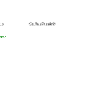
ao
CoffeeFreak®
akao