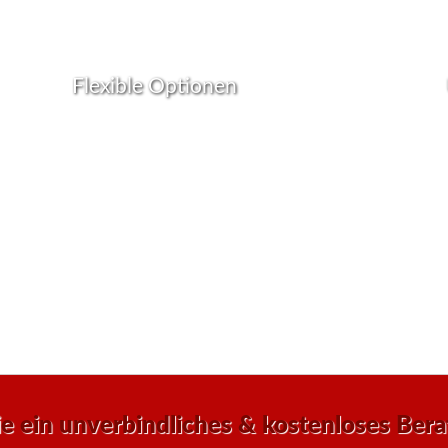
Einkaufserlebnis für Ihre Kunden!
Flexible Optionen
Wir bieten flexible Bestelloptionen, um Ihren
Überzeu
individuellen Bedürfnissen gerecht zu werden. Ob
Vielfal
Großbestellungen für Ihre gesamte Vending
Kontakt
Maschinen Flotte oder maßgeschneiderte Angebote
und Ser
für einzelne Standorte – wir sind Ihr Partner für
Angebot
erfolgreiche Automatenverpflegung.
Ihnen z
auf das
ie ein unverbindliches & kostenloses Ber