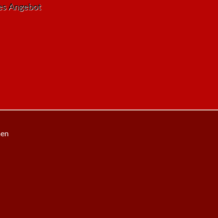
tes Angebot
men