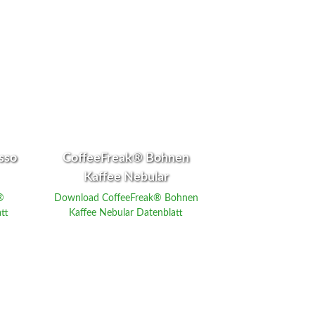
sso
CoffeeFreak® Bohnen
Kaffee Nebular
®
Download CoffeeFreak® Bohnen
tt
Kaffee Nebular Datenblatt