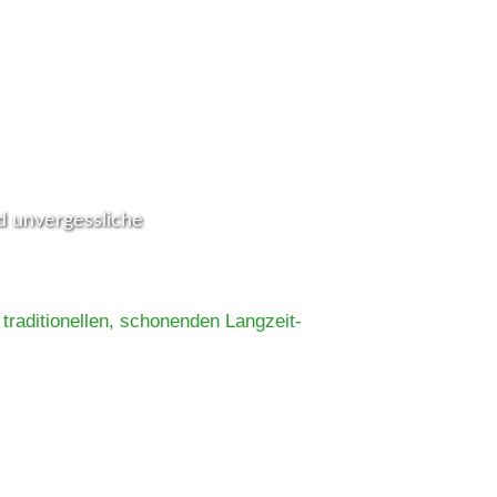
hinen mit unseren
nd unvergessliche
raditionellen, schonenden Langzeit-