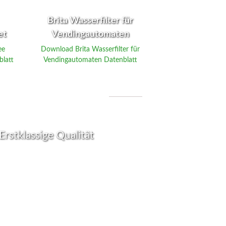
Brita Wasserfilter für
et
Vendingautomaten
ee
Download Brita Wasserfilter für
blatt
Vendingautomaten Datenblatt
s sie auszeichnet!
Erstklassige Qualität
Füllprodukte für Vending Maschinen zeichnen
ch ihre erstklassige Qualität aus. Wir arbeiten
 ausgewählten Lieferanten zusammen, um
ustellen, dass alle unsere Produkte unter
n Qualitätsstandards hergestellt und verpackt
 Gleichzeitig legen wir großen Wert auf einen
ortungsvollen Umgang mit Ressourcen.