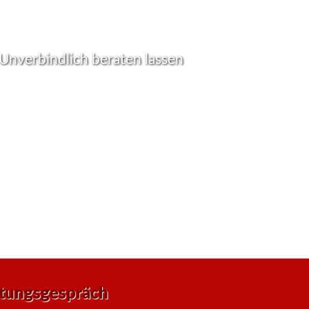
Unverbindlich beraten lassen
gen Sie sich selbst von der Qualität und
t unserer Füllprodukte für Vending Maschinen.
ieren Sie uns, um mehr über unsere Produkte
vices zu erfahren oder ein individuelles
 anzufordern. Wir freuen uns darauf, mit
usammenzuarbeiten und Ihr Vending-Geschäft
 nächste Level zu heben!
atungsgespräch