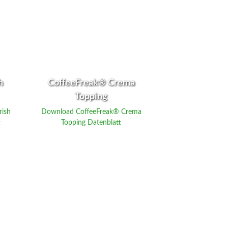
h
CoffeeFreak® Crema
Topping
rish
Download CoffeeFreak® Crema
t
Topping Datenblatt