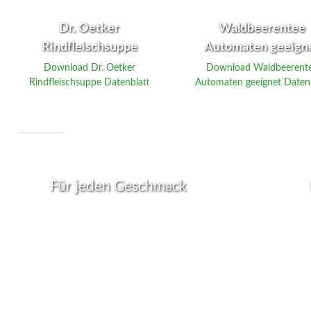
Dr. Oetker
Waldbeerentee
Rindfleischsuppe
Automaten geeign
Download Dr. Oetker
Download Waldbeerent
Rindfleischsuppe Datenblatt
Automaten geeignet Daten
CoffeeFreak® Füllprodukte - Wa
Für jeden Geschmack
Wir sind stolz darauf, Ihnen unsere hochwertigen
Unsere 
Füllprodukte für Vending Maschinen vorzustellen.
sich dur
Unsere Mission ist es, Ihren Kunden eine unglaubliche
eng mit
Auswahl an köstlichen und gesunden Optionen zu
sicherz
bieten, die den heutigen hohen Standards
höchste
entsprechen. Entdecken Sie unser vielfältiges
werden.
Sortiment und revolutionieren Sie das
verantw