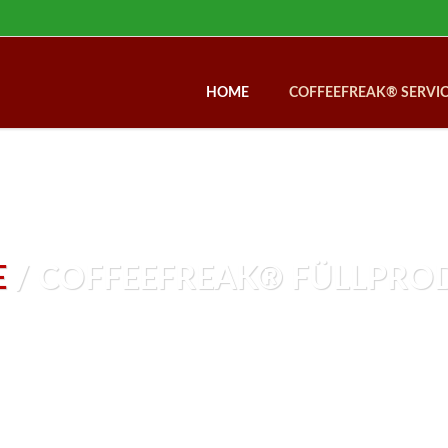
HOME
COFFEEFREAK® SERVI
AUTOMATENSERVICE
GERÄTEPORTFOLIO
KASSENSYSTEM
BEZAHLSYSTEME
E
/ COFFEEFREAK® FÜLLPRO
SUPPORT